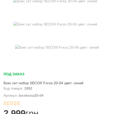
ПОД ЗАКАЗ
Бокс сет набор SECO® Forza 20-04 цвет: синий
1882
boxforza20-04


2 999
грн