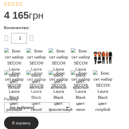


4 165
грн
Размер:
В корзину