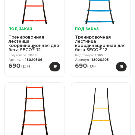
ПОД ЗАКАЗ
ПОД ЗАКАЗ
Тренировочная
Тренировочная
лестница
лестница
координационная для
координационная для
®
®
бега SECO
12
бега SECO
12
ступеней 6 м
ступеней 6 м синего
1068
1065
оранжевого цвета
цвета
18020506
18020205
690
грн
690
грн