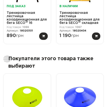
ПОД ЗАКАЗ
В НАЛИЧИИ
Тренировочная
Тренировочная
лестница
лестница
координационная для
координационная для
®
®
бега SECO
16
бега SECO
складная
ступеней 8 м
12 ступеней 5,1 м
1066
1067
оранжевого цвета
желтого цвета
18020301
18020404
890
грн
1 190
грн
Покупатели этого товара также
выбирают