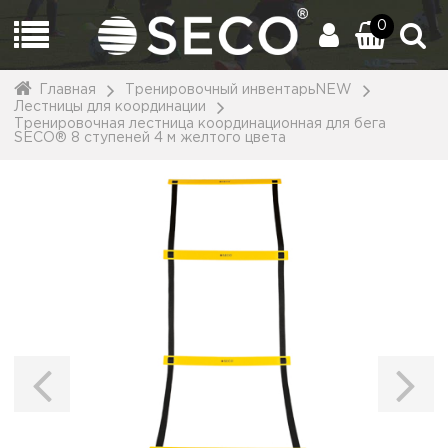
0
Главная
Тренировочный инвентарьNEW
Лестницы для координации
Тренировочная лестница координационная для бега
SECO® 8 ступеней 4 м желтого цвета