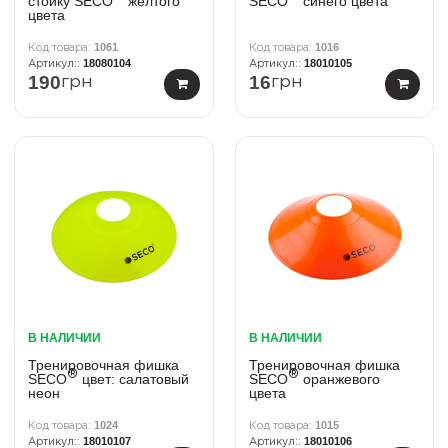
стойку SECO
желтого
SECO
синего цвета
цвета
1061
1016
18080104
18010105
190
16
грн
грн
В НАЛИЧИИ
В НАЛИЧИИ
Тренировочная фишка
Тренировочная фишка
®
®
SECO
цвет: салатовый
SECO
оранжевого
неон
цвета
1024
1015
18010107
18010106