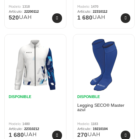
1318
1470
22200112
22310112
520
1 680
UAH
UAH
DISPONIBLE
DISPONIBLE
Legging SECO® Master
azul
1480
1183
22310212
19210104
1 680
270
UAH
UAH