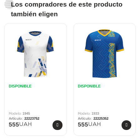
Los compradores de este producto
también eligen
DISPONIBLE
DISPONIBLE
1945
1933
22223752
22225352
555
555
UAH
UAH