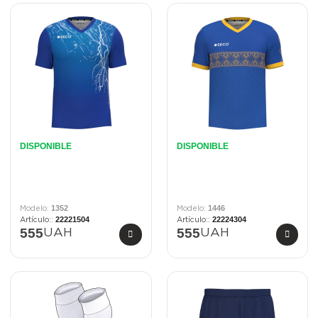
DISPONIBLE
DISPONIBLE
1352
1446
22221504
22224304
555
555
UAH
UAH