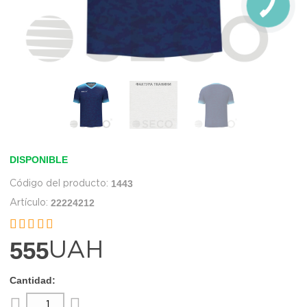
DISPONIBLE
1443
22224212


555
UAH