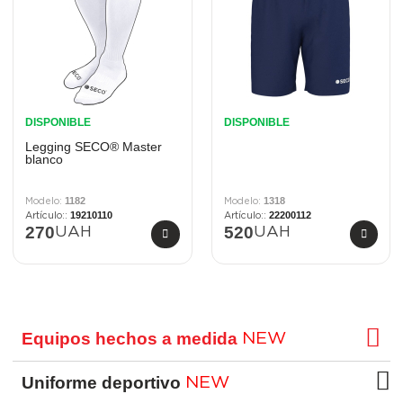
DISPONIBLE
DISPONIBLE
Legging SECO® Master
blanco
1182
1318
19210110
22200112
270
520
UAH
UAH
Equipos hechos a medida
NEW
Uniforme deportivo
NEW