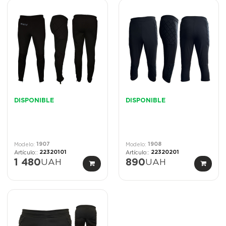
DISPONIBLE
DISPONIBLE
1907
1908
22320101
22320201
1 480
UAH
890
UAH