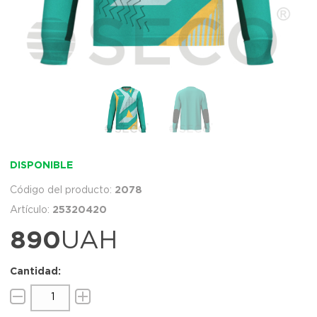
DISPONIBLE
2078
25320420
890
UAH