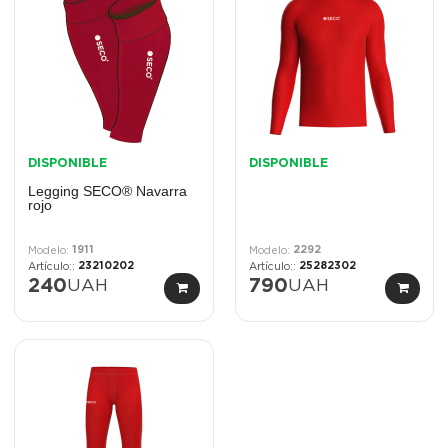
DISPONIBLE
DISPONIBLE
Legging SECO® Navarra
rojo
1911
2292
23210202
25282302
240
UAH
790
UAH