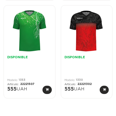
DISPONIBLE
DISPONIBLE
1353
1330
22221507
22221302
555
UAH
555
UAH