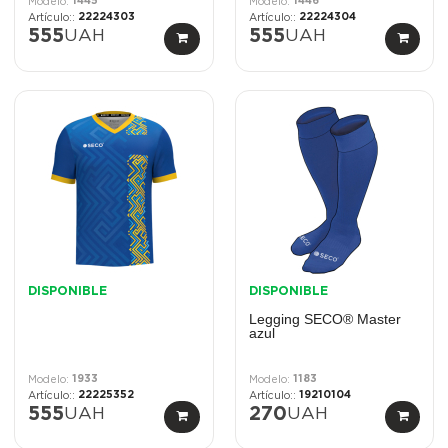
1445
1446
22224303
22224304
555
UAH
555
UAH
DISPONIBLE
DISPONIBLE
Legging SECO® Master
azul
1933
1183
22225352
19210104
555
UAH
270
UAH