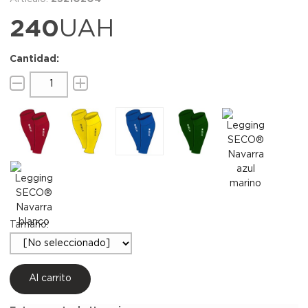
240
UAH
Tamaño:
Al carrito