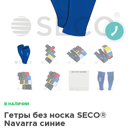
В НАЛИЧИИ
Гетры без носка SECO®
Navarra синие