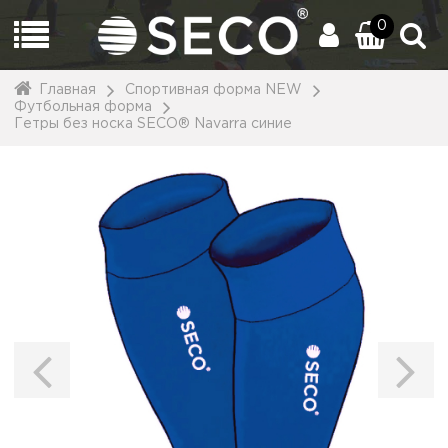
0
Главная
Спортивная форма NEW
Футбольная форма
Гетры без носка SECO® Navarra синие