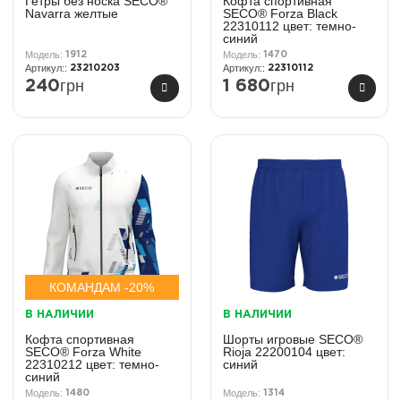
Гетры без носка SECO®
Кофта спортивная
Navarra желтые
SECO® Forza Black
22310112 цвет: темно-
синий
1912
1470
23210203
22310112
грн
грн
240
1 680
КОМАНДАМ -20%
В НАЛИЧИИ
В НАЛИЧИИ
Кофта спортивная
Шорты игровые SECO®
SECO® Forza White
Rioja 22200104 цвет:
22310212 цвет: темно-
синий
синий
1480
1314