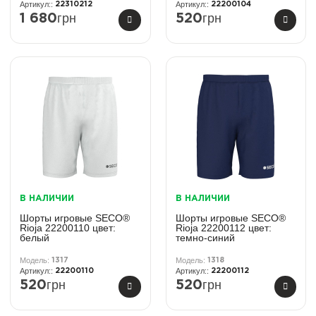
22310212
22200104
грн
грн
1 680
520
В НАЛИЧИИ
В НАЛИЧИИ
Шорты игровые SECO®
Шорты игровые SECO®
Rioja 22200110 цвет:
Rioja 22200112 цвет:
белый
темно-синий
1317
1318
22200110
22200112
грн
грн
520
520