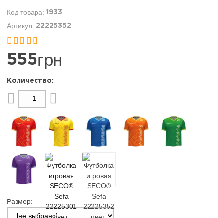
1933
22225352


грн
555
Размер: