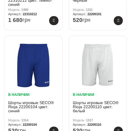
22310212 цвет: темно-
черный
синий
1480
1311
22310212
22200101
1 680
грн
520
грн
В НАЛИЧИИ
В НАЛИЧИИ
Шорты игровые SECO®
Шорты игровые SECO®
Rioja 22200104 цвет:
Rioja 22200110 цвет:
синий
белый
1314
1317
22200104
22200110
520
грн
520
грн