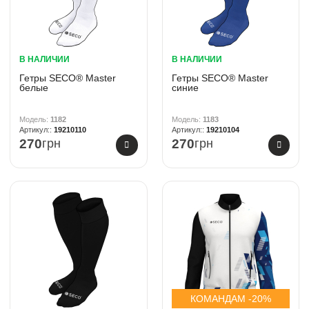
В НАЛИЧИИ
В НАЛИЧИИ
Гетры SECO® Master
Гетры SECO® Master
белые
синие
1182
1183
19210110
19210104
270
грн
270
грн
КОМАНДАМ -20%