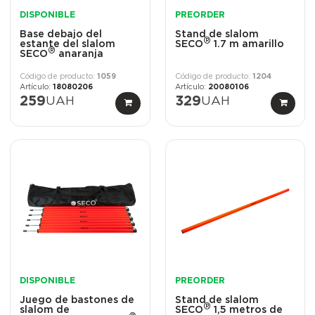
DISPONIBLE
PREORDER
Base debajo del
Stand de slalom
®
estante del slalom
SECO
1.7 m amarillo
®
SECO
anaranja
1059
1204
18080206
20080106
259
UAH
329
UAH
DISPONIBLE
PREORDER
Juego de bastones de
Stand de slalom
®
slalom de
SECO
1,5 metros de