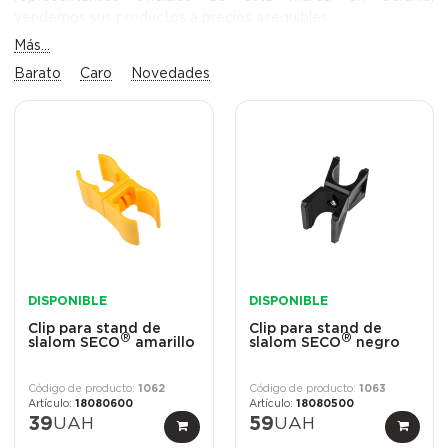
vendemos sus productos a precios asequibles.
Más...
Barato
Caro
Novedades
DISPONIBLE
DISPONIBLE
Clip para stand de
Clip para stand de
®
®
slalom SECO
amarillo
slalom SECO
negro
1062
1063
18080600
18080500
39
UAH
59
UAH