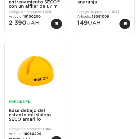
®
entrenamiento SECO
anaranja
con un alfiler de 1,7 m
con una bolsa
1078
1057
18100200
18081006
2 390
UAH
149
UAH
PREORDER
Base debajo del
estante del slalom
SECO amarillo
1060
18080204