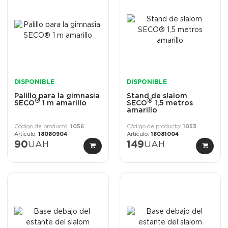
DISPONIBLE
DISPONIBLE
Palillo para la gimnasia
Stand de slalom
®
®
SECO
1 m amarillo
SECO
1,5 metros
amarillo
1056
1053
18080904
18081004
90
UAH
149
UAH