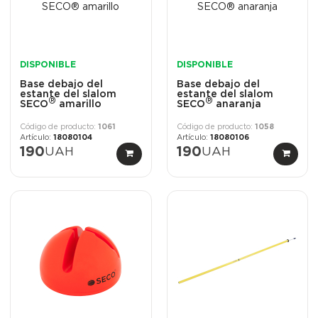
DISPONIBLE
DISPONIBLE
Base debajo del
Base debajo del
estante del slalom
estante del slalom
®
®
SECO
amarillo
SECO
anaranja
1061
1058
18080104
18080106
190
UAH
190
UAH