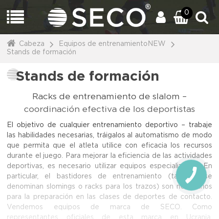
0
Cabeza
Equipos de entrenamientoNEW
Stands de formación
Stands de formación
Racks de entrenamiento de slalom –
coordinación efectiva de los deportistas
El objetivo de cualquier entrenamiento deportivo – trabaje
las habilidades necesarias, tráigalos al automatismo de modo
que permita que el atleta utilice con eficacia los recursos
durante el juego. Para mejorar la eficiencia de las actividades
deportivas, es necesario utilizar equipos especializados. En
particular, el
bastidores de entrenamiento
(también se
denominan slomings o racks para los trazos) son necesarios
para la preparación en las clases de deportes de contacto.
Vendemos equipos de marca de
SECO
. Como
representantes oficiales de esta marca en Ucrania,