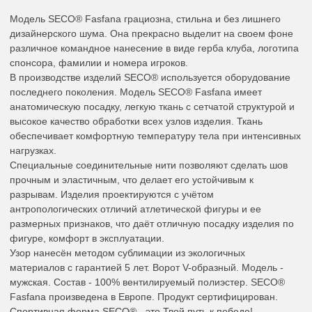
Модель SECO® Fasfana грациозна, стильна и без лишнего
дизайнерского шума. Она прекрасно выделит на своем фоне
различное командное нанесение в виде герба клуба, логотипа
спонсора, фамилии и номера игроков.
В производстве изделий SECO® используется оборудование
последнего поколения. Модель SECO® Fasfana имеет
анатомическую посадку, легкую ткань с сетчатой структурой и
высокое качество обработки всех узлов изделия. Ткань
обеспечивает комфортную температуру тела при интенсивных
нагрузках.
Специальные соединительные нити позволяют сделать шов
прочным и эластичным, что делает его устойчивым к
разрывам. Изделия проектируются с учётом
антропологических отличий атлетической фигуры и ее
размерных признаков, что даёт отличную посадку изделия по
фигуре, комфорт в эксплуатации.
Узор нанесён методом сублимации из экологичных
материалов с гарантией 5 лет. Ворот V-образный. Модель -
мужская. Состав - 100% вентилируемый полиэстер. SECO®
Fasfana произведена в Европе. Продукт сертифицирован.
Спортивная форма SECO® - это Твой путь к победе!