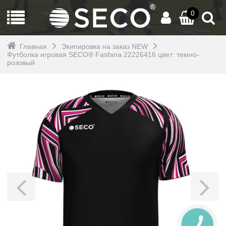
0
Главная
Экипировка на заказ NEW
Футболка игровая SECO® Fasfana 22226416 цвет: темно-
розовый