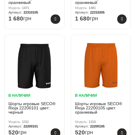
оранжевый
оранжевый
1471
1481
22310105
22310205
1 680
грн
1 680
грн
В НАЛИЧИИ
В НАЛИЧИИ
Шорты игровые SECO®
Шорты игровые SECO®
Rioja 22200101 цвет:
Rioja 22200105 цвет:
черный
оранжевый
1311
1315
22200101
22200105
520
грн
520
грн