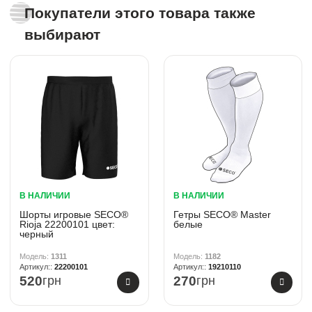
Покупатели этого товара также
выбирают
В НАЛИЧИИ
В НАЛИЧИИ
Шорты игровые SECO®
Гетры SECO® Master
Rioja 22200101 цвет:
белые
черный
1311
1182
22200101
19210110
520
грн
270
грн