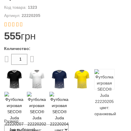
1323
22220205


555
грн
Размер: