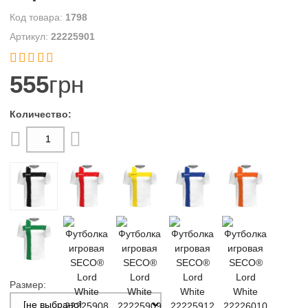
1798
22225901


555
грн
Размер: