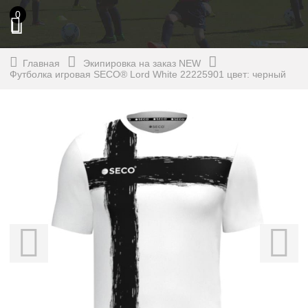
0
Главная
Экипировка на заказ NEW
Футболка игровая SECO® Lord White 22225901 цвет: черный