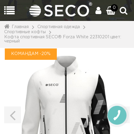
0
Главная
Спортивная одежда
Спортивные кофты
Кофта спортивная SECO® Forza White 22310201 цвет:
черный
КОМАНДАМ -20%