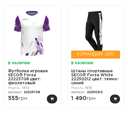
КОМАНДАМ -20%
В НАЛИЧИИ
В НАЛИЧИИ
Футболка игровая
Штаны спортивные
SECO® Forza
SECO® Forza White
22223708 цвет:
22250212 цвет: темно-
фиолетовый
синий
1372
1510
22223708
22250212
555
грн
1 490
грн