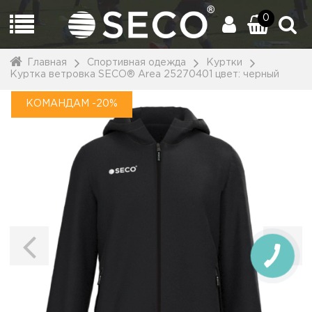
0
Главная
Спортивная одежда
Куртки
Куртка ветровка SECO® Area 25270401 цвет: черный
КОМАНДАМ -20%