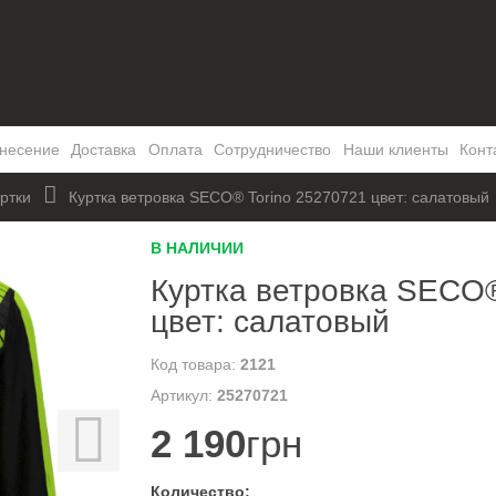
несение
Доставка
Оплата
Сотрудничество
Наши клиенты
Конт
ртки
Куртка ветровка SECO® Torino 25270721 цвет: салатовый
В НАЛИЧИИ
Куртка ветровка SECO®
цвет: салатовый
2121
25270721
2 190
грн