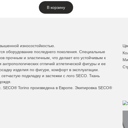
В корзину
овышенной износостойкостью.
Цв
тся оборудование последнего поколения. Специальные
Ко
ов прочным и эластичным, что делает его устойчивым к
Ми
м антропологических отличий атлетической фигуры и ее
Ст
осадку изделия по фигуре, комфорт в эксплуатации.
 сетчастую подкладку и застежки с лого SECO. Ткань
дождя.
кс. SECO® Torino произведена в Европе. Экипировка SECO®