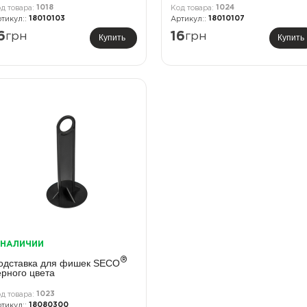
1018
1024
18010103
18010107
6
грн
16
грн
Купить
Купить
 НАЛИЧИИ
®
одставка для фишек SECO
ерного цвета
1023
18080300