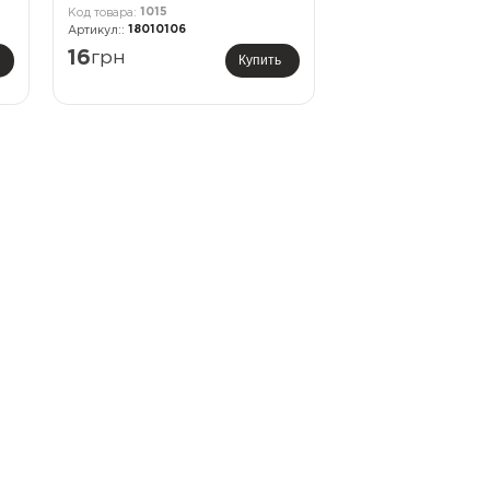
1015
18010106
16
грн
Купить