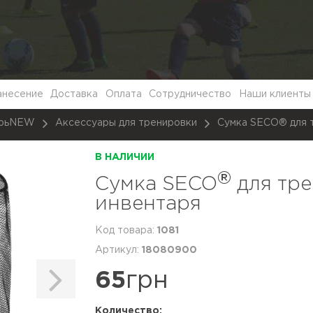
анесение
Доставка
Оплата
Сотрудничество
Наши клиенты
арьNEW
Аксессуары для тренировки
Сумка SECO® для 
В НАЛИЧИИ
®
Сумка SECO
для тр
инвентаря
1081
18080900
65
грн