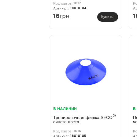
1017
18010104
16
грн
1
Купить
В НАЛИЧИИ
В
®
Тренировочная фишка SECO
П
синего цвета
ч
1016
18010105