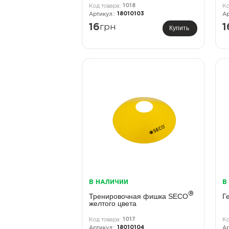
1018
18010103
16
грн
1
Купить
В НАЛИЧИИ
В
®
Тренировочная фишка SECO
Г
желтого цвета
1017
18010104