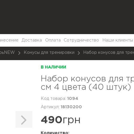
анесение
Доставка
Оплата
Сотрудничество
Наши клиенты
арьNEW
Конусы для тренировки
Набор конусов для тре
В НАЛИЧИИ
Набор конусов для 
см 4 цвета (40 штук)
1094
18130200
490
грн