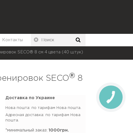
Контакты
нировок SECO® 8 см 4 цвета (40 штук)
®
тренировок SECO
8
Доставка по Украине
Нова пошта: по тарифам Нова пошта.
Адресная доставка: по тарифам Нова
пошта.
*минимальный заказ:
1000грн.