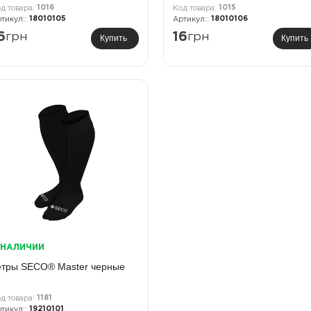
1016
1015
18010105
18010106
6
грн
16
грн
Купить
Купить
 НАЛИЧИИ
етры SECO® Master черные
1181
19210101