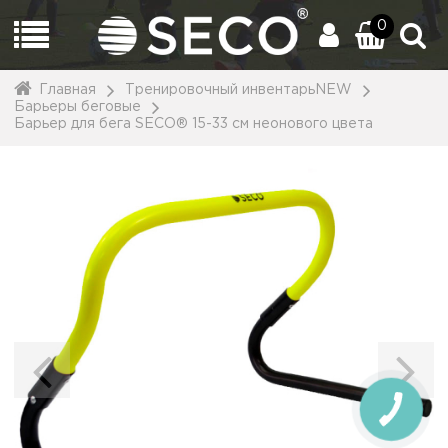
0
Главная
Тренировочный инвентарьNEW
Барьеры беговые
Барьер для бега SECO® 15-33 см неонового цвета