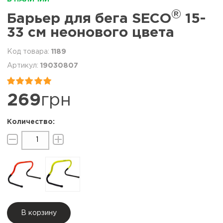
®
Барьер для бега SECO
15-
33 см неонового цвета
1189
19030807


269
грн
В корзину