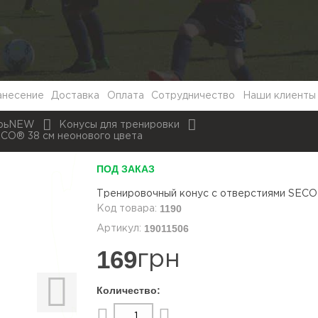
анесение
Доставка
Оплата
Сотрудничество
Наши клиенты
арьNEW
Конусы для тренировки
ECO® 38 см неонового цвета
ПОД ЗАКАЗ
Тренировочный конус с отверстиями SECO
1190
19011506
169
грн