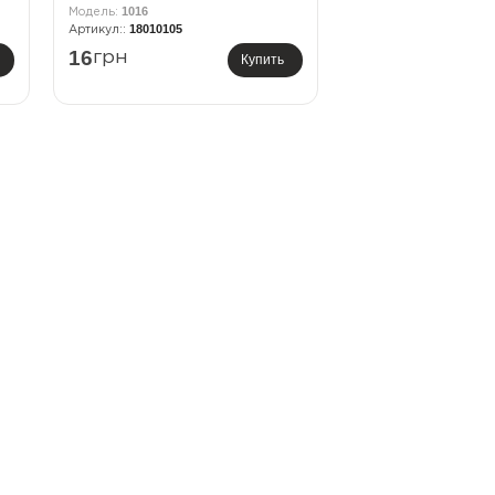
1016
18010105
16
грн
Купить