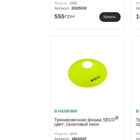
1665
22225102
555
1
грн
Купить
В НАЛИЧИИ
В
®
Тренировочная фишка SECO
Т
цвет: салатовый неон
о
1024
18010107