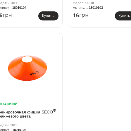
1017
1018
18010104
18010103
6
16
грн
грн
Купить
Купить
 НАЛИЧИИ
®
ренировочная фишка SECO
ранжевого цвета
1015
18010106