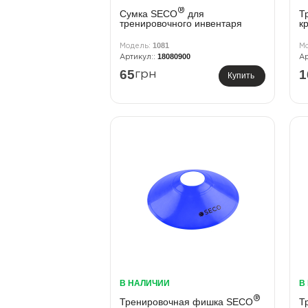
®
Сумка SECO
для
Т
тренировочного инвентаря
к
1081
18080900
65
1
грн
Купить
В НАЛИЧИИ
В
®
Тренировочная фишка SECO
Т