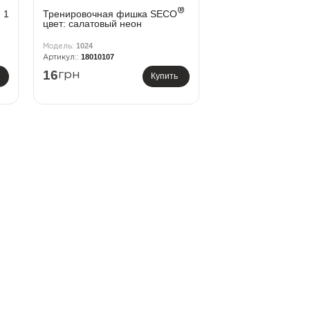
®
®
1
Тренировочная фишка SECO
цвет: салатовый неон
1024
18010107
16
грн
Купить