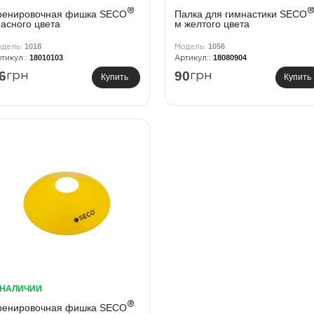
®
ренировочная фишка SECO
Палка для гимнастики SECO
расного цвета
м желтого цвета
1018
1056
18010103
18080904
6
90
грн
грн
Купить
Купить
 НАЛИЧИИ
®
ренировочная фишка SECO