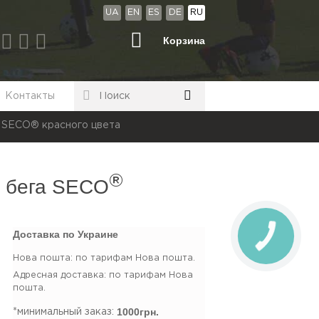
UA
EN
ES
DE
RU
Корзина
Контакты
а SECO® красного цвета
®
я бега SECO
Доставка по Украине
Нова пошта: по тарифам Нова пошта.
Адресная доставка: по тарифам Нова
пошта.
1000грн.
*минимальный заказ: