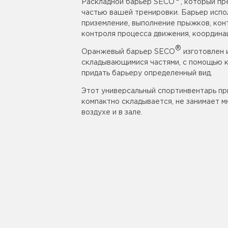
Раскладной барьер SECO
, который п
частью вашей тренировки. Барьер испо
приземление, выполнение прыжков, кон
контроля процесса движения, координац
®
Оранжевый барьер SECO
изготовлен 
складывающимися частями, с помощью 
придать барьеру определенный вид.
Этот универсальный спортинвентарь при
компактно складывается, не занимает м
воздухе и в зале.