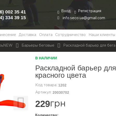
6) 002 35 41
Вход
Регистрация
4) 334 39 15
info.seco.ua@gmail.com
анесение
Доставка
Оплата
Сотрудничество
Наши клиенты
Заказать
обратный звонок
арьNEW
Барьеры беговые
Раскладной барьер для бег
В НАЛИЧИИ
Раскладной барьер дл
красного цвета
1202
20030702
229
грн