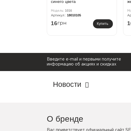
синего цвета
ж
1016
18010105
16
1
грн
Купить
Введите e-mail и первыми получите
информацию об акциях и скидках
Новости
О бренде
Вас приветствует официальный сайт SE