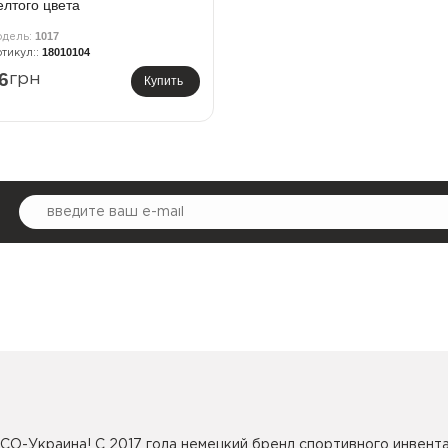
елтого цвета
1017
18010104
6
грн
Купить
CO-Украина! С 2017 года немецкий бренд спортивного инвента