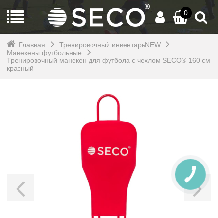
0
Главная
Тренировочный инвентарьNEW
Манекены футбольные
Тренировочный манекен для футбола с чехлом SECO® 160 см
красный