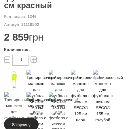
см красный
1246
21110502
2 859
грн
В корзину