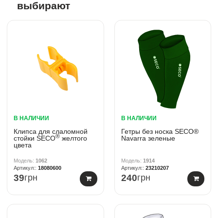
выбирают
В НАЛИЧИИ
В НАЛИЧИИ
Клипса для слаломной
Гетры без носка SECO®
®
стойки SECO
желтого
Navarra зеленые
цвета
1062
1914
18080600
23210207
39
грн
240
грн