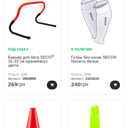
ПОД ЗАКАЗ
В НАЛИЧИИ
®
Барьер для бега SECO
Гетры без носка SECO®
15-33 см оранжевого
Navarra белые
цвета
1191
1916
19030805
23210210
269
грн
240
грн