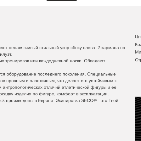
Цв
Ко
ют ненавязчивый стильный узор сбоку слева. 2 кармана на
Ми
илуэт.
Ст
ых тренировок или каждодневной носки. Обладают
тся оборудование последнего поколения. Специальные
ов прочным и эластичным, что делает его устойчивым к
м антропологических отличий атлетической фигуры и ее
осадку изделия по фигуре, комфорт в эксплуатации.
ack произведены в Европе. Экипировка SECO® - это Твой