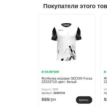
Покупатели этого то
В НАЛИЧИИ
В
Футболка игровая SECO® Forza
Ф
22223710 цвет: белый
2
1375
22223710
555
грн
5
Купить