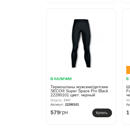
В НАЛИЧИИ
В
Термоштаны мужские/детские
Ш
SECO® Super Space Pro Black
F
22280101 цвет: черный
ч
1947
22280101
579
грн
1
Купить