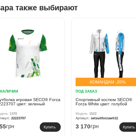
вара также выбирают
КОМАНДАМ -20%
 НАЛИЧИИ
ПОД ЗАКАЗ
утболка игровая SECO® Forza
Спортивный костюм SECO®
2223707 цвет: зеленый
Forza White цвет: голубой
1370
1522
22223707
setsuitforzawh11
55
грн
3 170
грн
Купить
Купить