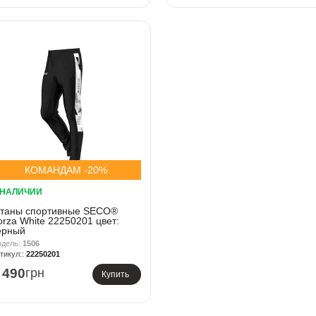
КОМАНДАМ -20%
 НАЛИЧИИ
таны спортивные SECO®
orza White 22250201 цвет:
ерный
1506
22250201
 490
грн
Купить