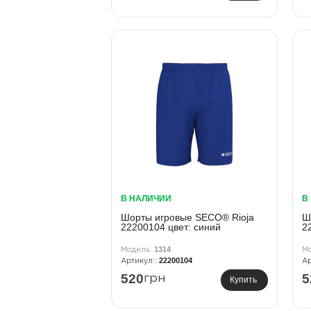
В НАЛИЧИИ
В
Шорты игровые SECO® Rioja
Ш
22200104 цвет: синий
2
1314
22200104
520
5
грн
Купить