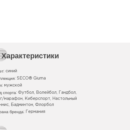
Характеристики
ет
:
синий
ллекция
: SECO® Giuma
л
: мужской
д спорта
: Футбол, Волейбол, Гандбол,
г/марафон, Киберспорт, Настольный
ннис, Бадминтон, Флорбол
рана бренда
: Германия