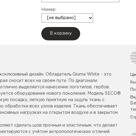
Номер:
В корзину
Цв
склюзивный дизайн. Обладатель Giuma White - это
рая сносит всех на своем пути. По диагонали
Ко
отлично выделяется нанесение логотипов, гербов.
По
зуется оборудование нового поколения. Модель SECO®
Ви
кую посадку, легкую приятную на ощупь ткань с
Бе
о обработки всех узлов изделия. Ткань обеспечивает
те
нсивных нагрузках на открытом воздухе и в закрытом
Ст
оляют сделать шов прочным и эластичным, что делает
роектируются с учётом антропологических отличий