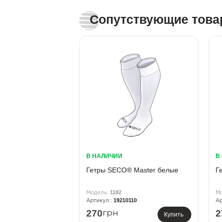
Сопутствующие тов
В НАЛИЧИИ
В
Гетры SECO® Master белые
Г
1182
19210110
270
2
грн
Купить