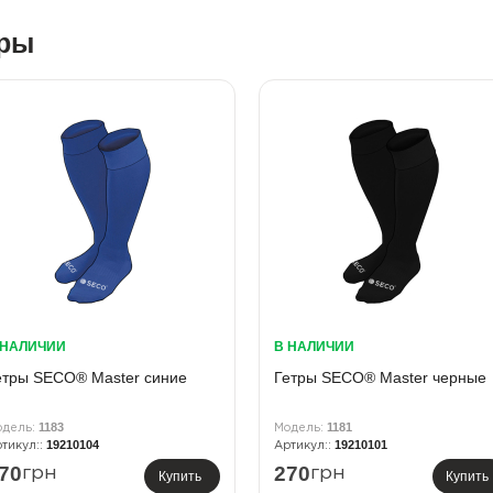
ары
 НАЛИЧИИ
В НАЛИЧИИ
етры SECO® Master синие
Гетры SECO® Master черные
1183
1181
19210104
19210101
70
270
грн
грн
Купить
Купить