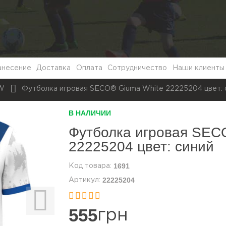
анесение
Доставка
Оплата
Сотрудничество
Наши клиенты
EW
Футболка игровая SECO® Giuma White 22225204 цвет: 
В НАЛИЧИИ
Футболка игровая SEC
22225204 цвет: синий
1691
22225204


555
грн