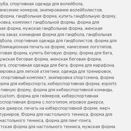
уба, спортивная одежда для волейбола,
анесение номеров, экипирование волейболистов,
форма, гандбольная форма, купить гандбольную форму,
ровка, комплект гандбольной формы, форма для
ьная форма, мужская гандбольная форма, женская
на заказ, командная форма для гандбола, гандбольная
дбола, спортивная одежда для гандболистов, форма для
блимационная печать на форме, нанесение логотипов,
говая форма, купить беговую форму, форма для бега,
 мужская беговая форма, женская беговая форма,
ега, спортивная одежда для бега, форма для марафона,
ировка для легкой атлетики, одежда для тренировок,
, спортивный комплект, экипировка спортсмена, форма
орма для киберспорта, киберспортивная форма, esports
портивную форму, форма для киберспортивной команды,
y custom, форма для геймеров, киберспортивная
ерспортивная форма с логотипом, игровое джерси,
ное джерси, печать на киберспортивной форме, мерч
турниров, Форма для настольного тенниса, форма для
настольного тенниса, форма для пинг-понга,
етская форма для настольного тенниса, мужская форма