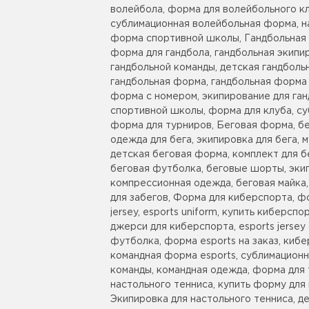
волейбола, форма для волейбольного кл
сублимационная волейбольная форма, н
форма спортивной школы, Гандбольная 
форма для гандбола, гандбольная экипи
гандбольной команды, детская гандбол
гандбольная форма, гандбольная форма 
форма с номером, экипирование для ган
спортивной школы, форма для клуба, су
форма для турниров, Беговая форма, бе
одежда для бега, экипировка для бега,
детская беговая форма, комплект для б
беговая футболка, беговые шорты, экип
компрессионная одежда, беговая майка
для забегов, Форма для киберспорта, ф
jersey, esports uniform, купить киберс
джерси для киберспорта, esports jerse
футболка, форма esports на заказ, киб
командная форма esports, сублимацион
команды, командная одежда, форма для 
настольного тенниса, купить форму для 
Экипировка для настольного тенниса, д