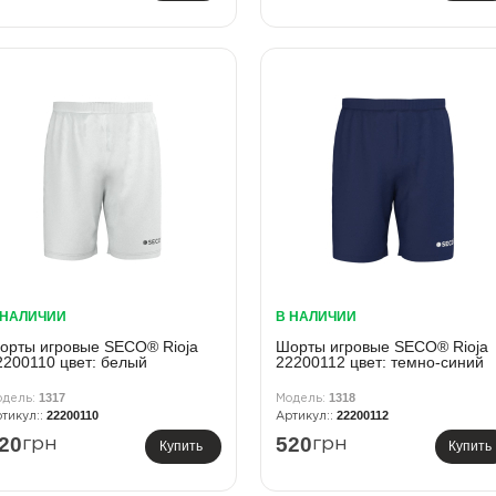
 НАЛИЧИИ
В НАЛИЧИИ
орты игровые SECO® Rioja
Шорты игровые SECO® Rioja
2200110 цвет: белый
22200112 цвет: темно-синий
1317
1318
22200110
22200112
20
520
грн
грн
Купить
Купить