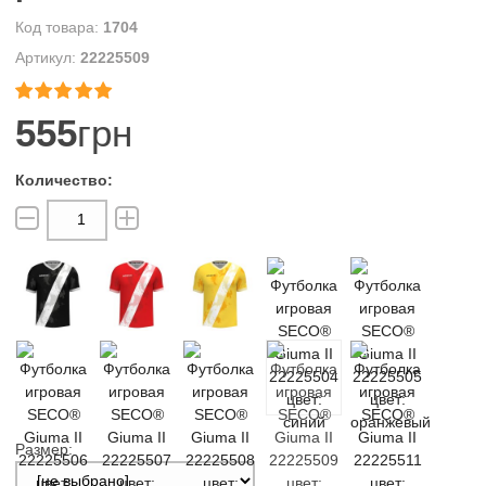
1704
22225509


555
грн
Размер: