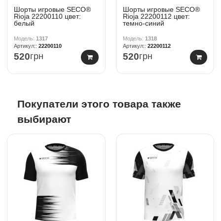
Шорты игровые SECO®
Шорты игровые SECO®
Rioja 22200110 цвет:
Rioja 22200112 цвет:
белый
темно-синий
1317
1318
22200110
22200112
520
грн
520
грн
Покупатели этого товара также
выбирают