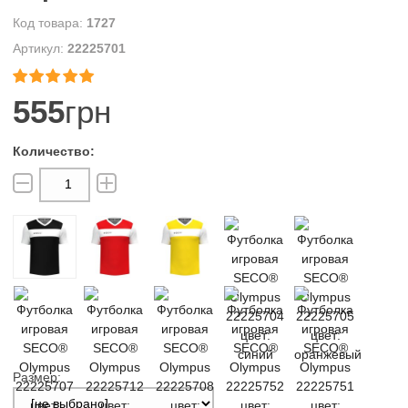
1727
22225701


555
грн
Размер: