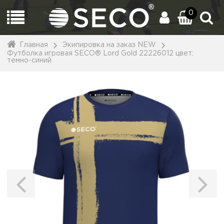
0
Главная
Экипировка на заказ NEW
Футболка игровая SECO® Lord Gold 22226012 цвет:
темно-синий