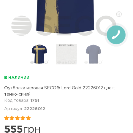
В НАЛИЧИИ
Футболка игровая SECO® Lord Gold 22226012 цвет:
темно-синий
1791
22226012


555
грн