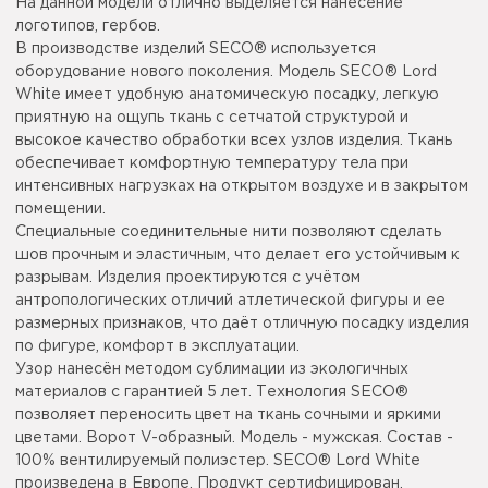
На данной модели отлично выделяется нанесение
логотипов, гербов.
В производстве изделий SECO® используется
оборудование нового поколения. Модель SECO® Lord
White имеет удобную анатомическую посадку, легкую
приятную на ощупь ткань с сетчатой структурой и
высокое качество обработки всех узлов изделия. Ткань
обеспечивает комфортную температуру тела при
интенсивных нагрузках на открытом воздухе и в закрытом
помещении.
Специальные соединительные нити позволяют сделать
шов прочным и эластичным, что делает его устойчивым к
разрывам. Изделия проектируются с учётом
антропологических отличий атлетической фигуры и ее
размерных признаков, что даёт отличную посадку изделия
по фигуре, комфорт в эксплуатации.
Узор нанесён методом сублимации из экологичных
материалов с гарантией 5 лет. Технология SECO®
позволяет переносить цвет на ткань сочными и яркими
цветами. Ворот V-образный. Модель - мужская. Состав -
100% вентилируемый полиэстер. SECO® Lord White
произведена в Европе. Продукт сертифицирован.