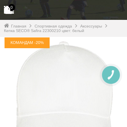
0
Главная
Спортивная одежда
Аксессуары
Кепка SECO® Safira 22300210 цвет: белый
КОМАНДАМ -20%
КНОПКА
СВЯЗИ