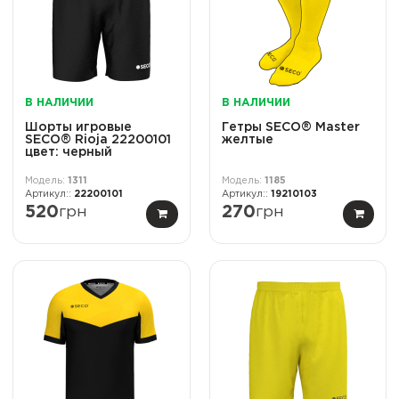
В НАЛИЧИИ
В НАЛИЧИИ
Шорты игровые
Гетры SECO® Master
SECO® Rioja 22200101
желтые
цвет: черный
1311
1185
22200101
19210103
520
грн
270
грн