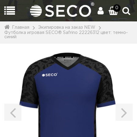
0
Главная
Экипировка на заказ NEW
Футболка игровая SECO® Safrino 22226312 цвет: темно-
синий