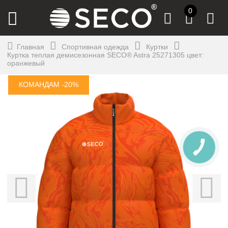
0
Главная
Спортивная одежда
Куртки
Куртка теплая демисезонная SECO® Astra 25271305 цвет:
оранжевый
КОМАНДАМ -20%
КНОПКА
СВЯЗИ