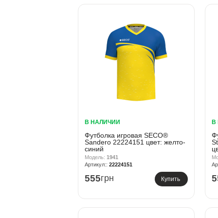
В НАЛИЧИИ
В
Футболка игровая SECO®
Ф
Sandero 22224151 цвет: желто-
S
синий
ц
1941
22224151
555
грн
5
Купить