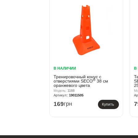
В НАЛИЧИИ
В
Тренировочный конус с
Т
®
отверстиями SECO
38 см
S
оранжевого цвета
2
1188
19011505
169
грн
7
Купить