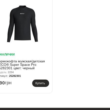
 НАЛИЧИИ
ермокофта мужская/детская
ECO® Super Space Pro
5282301 цвет: черный
2294
25282301
90
грн
Купить