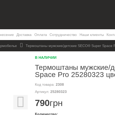
несение
Доставка
Оплата
Сотрудничество
Наши клиенты
Конт
ермобелье
Термоштаны мужские/детские SECO® Super Space P
В НАЛИЧИИ
Термоштаны мужские/д
Space Pro 25280323 цв
2308
25280323
790
грн