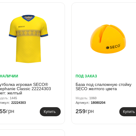
 НАЛИЧИИ
ПОД ЗАКАЗ
утболка игровая SECO®
База под слаломную стойку
tephanie Classic 22224303
SECO желтого цвета
вет: желтый
1445
1060
22224303
18080204
55
грн
259
грн
Купить
Купить