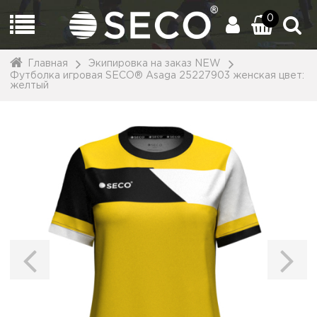
0
Главная
Экипировка на заказ NEW
Футболка игровая SECO® Asaga 25227903 женская цвет:
желтый