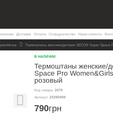
несение
Доставка
Оплата
Сотрудничество
Наши клиенты
Конт
ермобелье
Термоштаны женские/детские SECO® Super Space P
В НАЛИЧИИ
Термоштаны женские/д
Space Pro Women&Girls
розовый
2670
25280409
790
грн