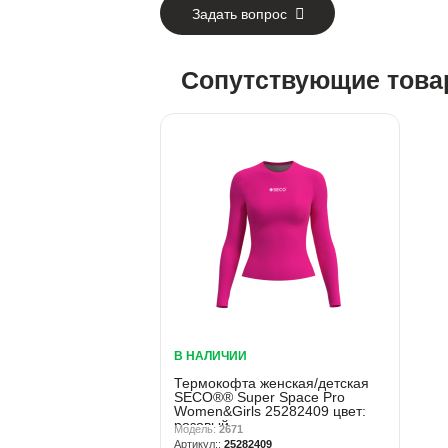
Задать вопрос
Сопутствующие тов
В НАЛИЧИИ
Термокофта женская/детская
SECO®® Super Space Pro
Women&Girls 25282409 цвет:
розовый
2671
25282409