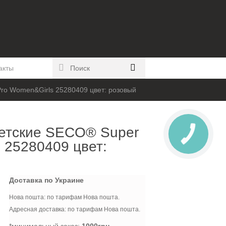
акты
ro Women&Girls 25280409 цвет: розовый
етские SECO® Super
 25280409 цвет:
Доставка по Украине
Нова пошта: по тарифам Нова пошта.
Адресная доставка: по тарифам Нова пошта.
*минимальный заказ:
1000грн.