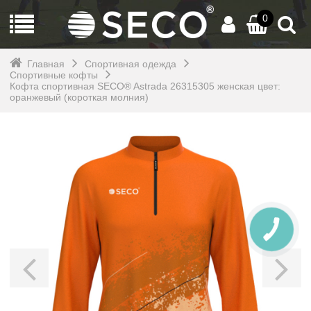
0
Главная
Спортивная одежда
Спортивные кофты
Кофта спортивная SECO® Astrada 26315305 женская цвет:
оранжевый (короткая молния)