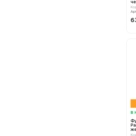
ч
6
В 
Ф
Pa
ж