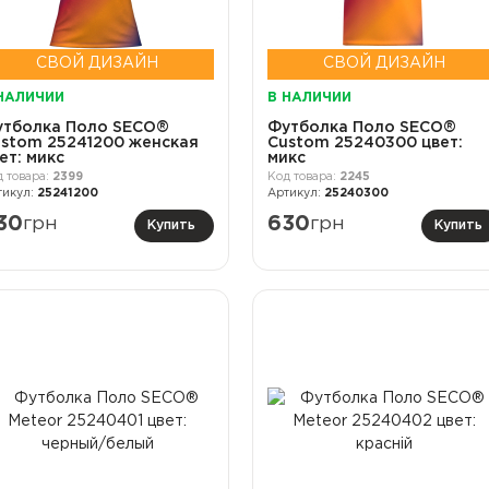
СВОЙ ДИЗАЙН
СВОЙ ДИЗАЙН
НАЛИЧИИ
В НАЛИЧИИ
утболка Поло SECO®
Футболка Поло SECO®
stom 25241200 женская
Custom 25240300 цвет:
ет: микс
микс
2399
2245
25241200
25240300
30
грн
630
грн
Купить
Купить