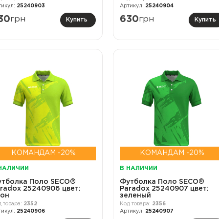
25240903
25240904
30
грн
630
грн
Купить
Купить
КОМАНДАМ -20%
КОМАНДАМ -20%
НАЛИЧИИ
В НАЛИЧИИ
утболка Поло SECO®
Футболка Поло SECO®
radox 25240906 цвет:
Paradox 25240907 цвет:
еон
зеленый
2352
2356
25240906
25240907