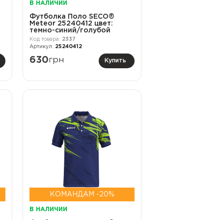
В НАЛИЧИИ
Футболка Поло SECO®
Meteor 25240412 цвет:
темно-синий/голубой
2337
25240412
630
грн
Купить
КОМАНДАМ -20%
В НАЛИЧИИ