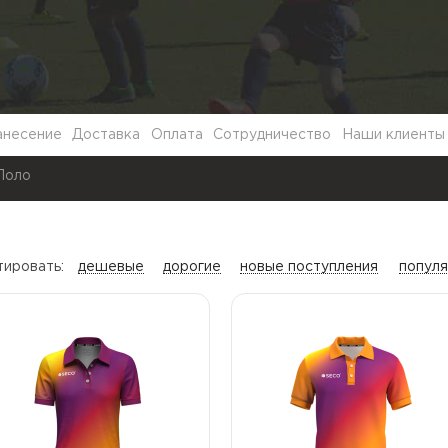
анесение
Доставка
Оплата
Сотрудничество
Наши клиенты
Поло
тировать:
дешевые
дорогие
новые поступления
попул