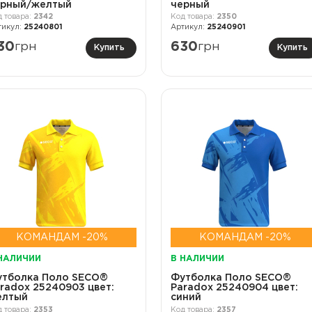
ерный/желтый
черный
2342
2350
25240801
25240901
30
грн
630
грн
Купить
Купить
КОМАНДАМ -20%
КОМАНДАМ -20%
НАЛИЧИИ
В НАЛИЧИИ
утболка Поло SECO®
Футболка Поло SECO®
radox 25240903 цвет:
Paradox 25240904 цвет:
елтый
синий
2353
2357