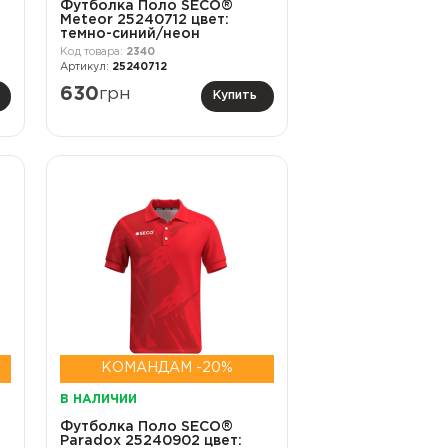
Футболка Поло SECO®
Meteor 25240712 цвет:
темно-синий/неон
2340
25240712
630
грн
Купить
КОМАНДАМ -20%
В НАЛИЧИИ
Футболка Поло SECO®
Paradox 25240902 цвет: