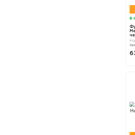
В 
Ф
Me
ч
6