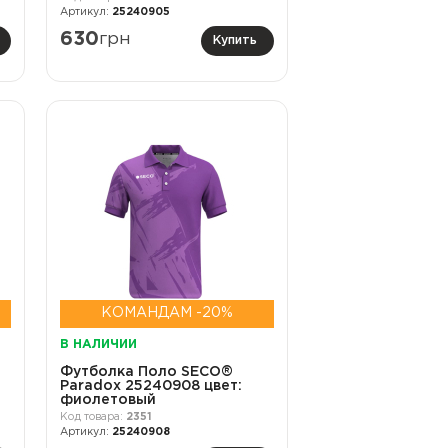
25240905
630
грн
Купить
КОМАНДАМ -20%
В НАЛИЧИИ
Футболка Поло SECO®
Paradox 25240908 цвет:
фиолетовый
2351
25240908