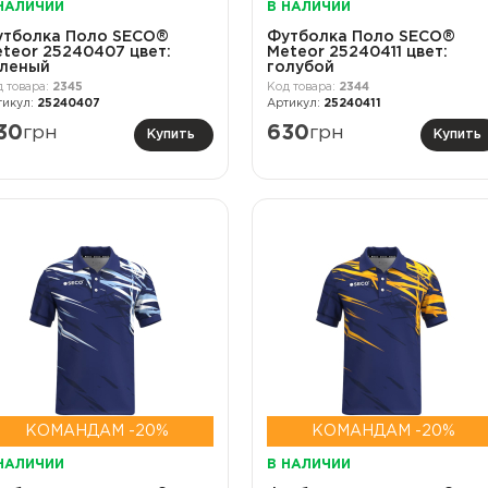
НАЛИЧИИ
В НАЛИЧИИ
утболка Поло SECO®
Футболка Поло SECO®
teor 25240407 цвет:
Meteor 25240411 цвет:
еленый
голубой
2345
2344
25240407
25240411
30
грн
630
грн
Купить
Купить
КОМАНДАМ -20%
КОМАНДАМ -20%
НАЛИЧИИ
В НАЛИЧИИ