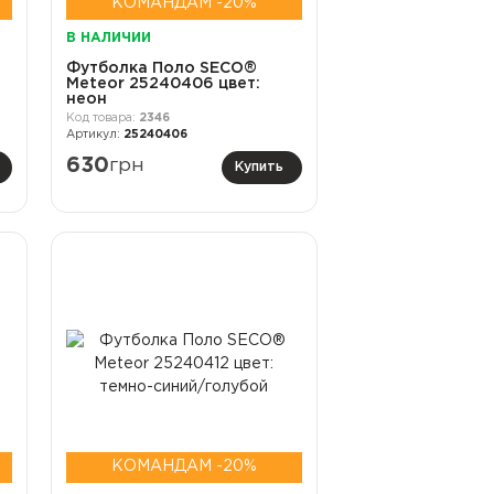
КОМАНДАМ -20%
В НАЛИЧИИ
Футболка Поло SECO®
Meteor 25240406 цвет:
неон
2346
25240406
630
грн
Купить
КОМАНДАМ -20%