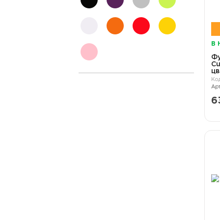
черный
фиолетовый
серый
неон
белый
оранжевый
красный
желтый
В 
розовый
Ф
Cu
цв
6