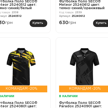
утболка Поло SECO®
Футболка Поло SECO®
teor 25240512 цвет:
Meteor 25240612 цвет:
мно-синий/белый
темно-синий/оранжевый
2338
2339
25240512
25240612
30
грн
630
грн
Купить
Купить
КОМАНДАМ -20%
КОМАНДАМ -20%
НАЛИЧИИ
В НАЛИЧИИ
утболка Поло SECO®
Футболка Поло SECO®
teor 25240801 цвет:
Paradox 25240901 цвет: