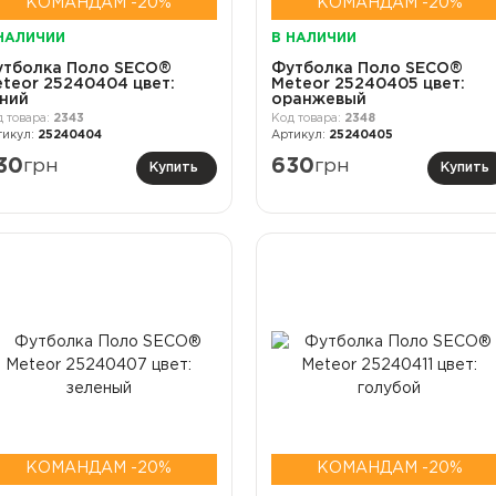
КОМАНДАМ -20%
КОМАНДАМ -20%
НАЛИЧИИ
В НАЛИЧИИ
утболка Поло SECO®
Футболка Поло SECO®
teor 25240404 цвет:
Meteor 25240405 цвет:
ний
оранжевый
2343
2348
25240404
25240405
30
грн
630
грн
Купить
Купить
КОМАНДАМ -20%
КОМАНДАМ -20%