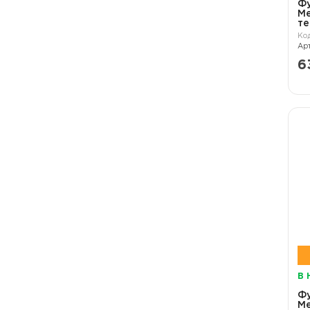
Ф
Me
те
6
В 
Ф
Me