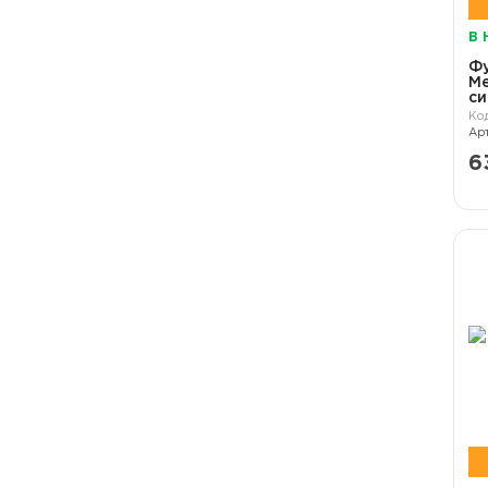
В 
Ф
Me
си
6