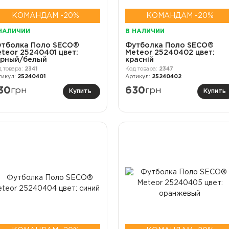
КОМАНДАМ -20%
КОМАНДАМ -20%
НАЛИЧИИ
В НАЛИЧИИ
утболка Поло SECO®
Футболка Поло SECO®
teor 25240401 цвет:
Meteor 25240402 цвет:
ерный/белый
красній
2341
2347
25240401
25240402
30
грн
630
грн
Купить
Купить