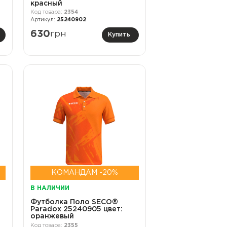
красный
2354
25240902
630
грн
Купить
КОМАНДАМ -20%
В НАЛИЧИИ
Футболка Поло SECO®
Paradox 25240905 цвет:
оранжевый
2355