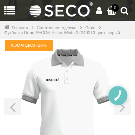
0
Главная
Спортивная одежда
Поло
Футболка Поло SECO® Rister White 22240213 цвет: серый
КОМАНДАМ -20%