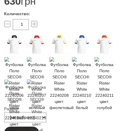
630
грн
Размер: