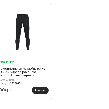
 НАЛИЧИИ
ермоштаны мужские/детские
ECO® Super Space Pro
5280301 цвет: черный
2305
25280301
90
грн
Купить