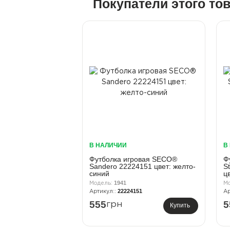
Покупатели этого то
В НАЛИЧИИ
В
Футболка игровая SECO®
Ф
Sandero 22224151 цвет: желто-
S
синий
ц
1941
22224151
555
5
грн
Купить