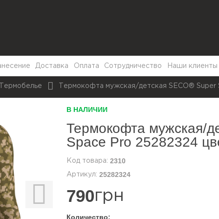
анесение
Доставка
Оплата
Сотрудничество
Наши клиенты
Термобелье
Термокофта мужская/детская SECO® Super S
В НАЛИЧИИ
Термокофта мужская/д
Space Pro 25282324 цв
2310
25282324
790
грн