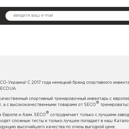
CO-Украина! С 2017 года немецкий бренд спортивного инвента
SECO.UA.
 качественный спортивный тренировочный инвентарь с европе
®
, а с высококачественными товарами от SECO
тренироваться
®
 Европе и Азии. SECO
сотрудничает только с лучшими завод
ходят сложные тесты и только лучшее попадает в наш Катало
дукцию высочайшего качества по очень выгодной цене.