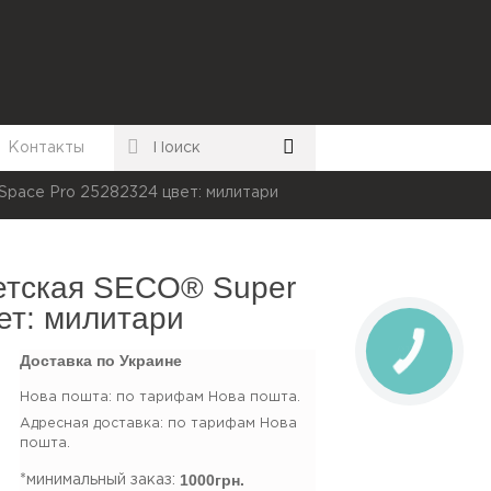
Контакты
pace Pro 25282324 цвет: милитари
етская SECO® Super
ет: милитари
Доставка по Украине
Нова пошта: по тарифам Нова пошта.
Адресная доставка: по тарифам Нова
пошта.
1000грн.
*минимальный заказ: