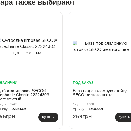
вара также выбирают
 НАЛИЧИИ
ПОД ЗАКАЗ
утболка игровая SECO®
База под слаломную стойку
tephanie Classic 22224303
SECO желтого цвета
вет: желтый
1445
1060
22224303
18080204
55
259
грн
грн
Купить
Купить