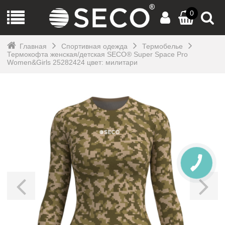
0
Главная
Спортивная одежда
Термобелье
Термокофта женская/детская SECO® Super Space Pro
Women&Girls 25282424 цвет: милитари