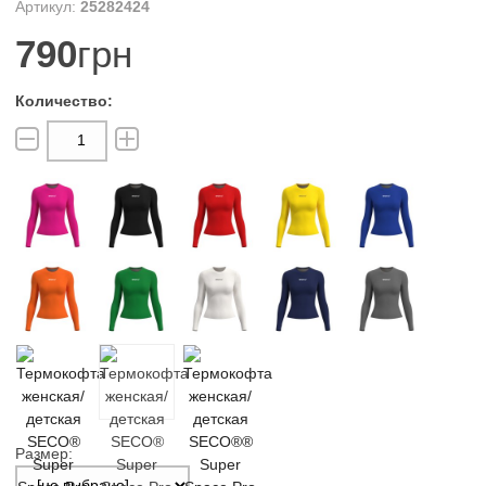
25282424
790
грн
Размер: