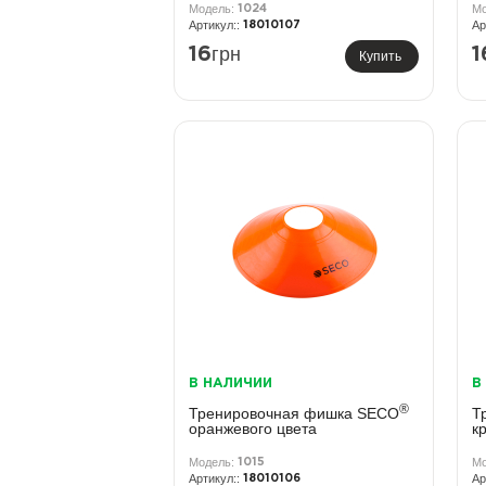
1024
18010107
грн
16
1
Купить
В НАЛИЧИИ
В
®
Тренировочная фишка SECO
Т
оранжевого цвета
к
1015
18010106