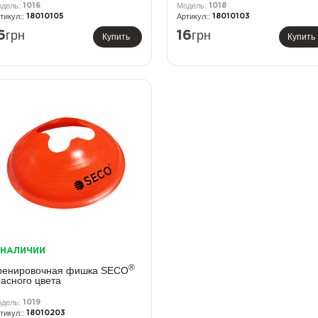
1016
1018
18010105
18010103
грн
грн
6
16
Купить
Купить
 НАЛИЧИИ
®
ренировочная фишка SECO
расного цвета
1019
18010203