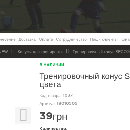
несение
Доставка
Оплата
Сотрудничество
Наши клиенты
Конт
ьNEW
Конусы для тренировки
Тренировочный конус SECO® 
В НАЛИЧИИ
Тренировочный конус 
цвета
1037
18010505
грн
39