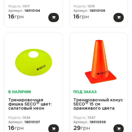
1017
1015
18010104
18010106
16
грн
16
грн
В НАЛИЧИИ
ПОД ЗАКАЗ
Тренировочная
Тренировочный конус
®
®
фишка SECO
цвет:
SECO
15 см
салатовый неон
оранжевого цвета
1024
1027
18010107
18010306
16
грн
29
грн