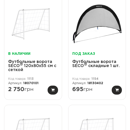
В НАЛИЧИИ
ПОД ЗАКАЗ
Футбольные ворота
Футбольные ворота
®
®
SECO
120х80х55 см с
SECO
cкладные 1 шт.
сеткой
1113
1154
18070101
18130402
2 750
грн
695
грн