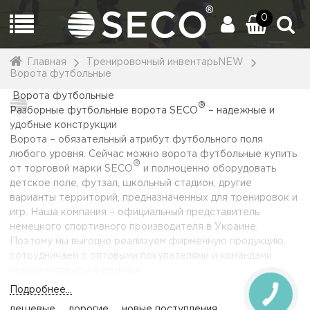
0
Главная
Тренировочный инвентарьNEW
Ворота футбольные
Ворота футбольные
®
Разборные футбольные ворота SECO
– надежные и
удобные конструкции
Ворота – обязательный атрибут футбольного поля
любого уровня. Сейчас можно
ворота футбольные купить
®
от торговой марки SECO
и полноценно оборудовать
детское поле, футзал, школьный стадион, другие
варианты территорий, предназначенных для тренировок и
игр. Наша компания – официальный представитель
немецкого спортивного производителя в Украине.
Поэтому мы выгодно реализуем фирменную продукцию,
сотрудничаем с оптовыми покупателями и командами,
продаем товары в розницу.
Подробнее...
дешевые
дорогие
новые поступления