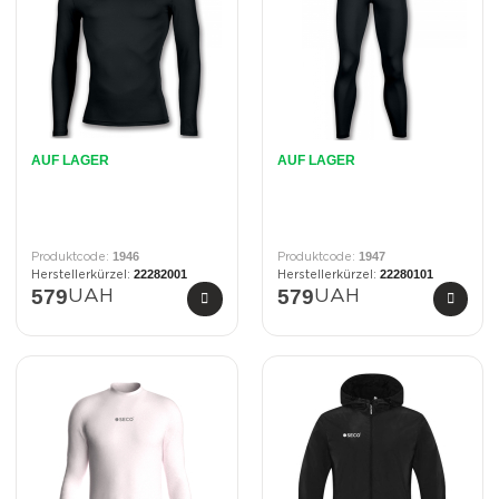
AUF LAGER
AUF LAGER
1946
1947
22282001
22280101
579
579
UAH
UAH