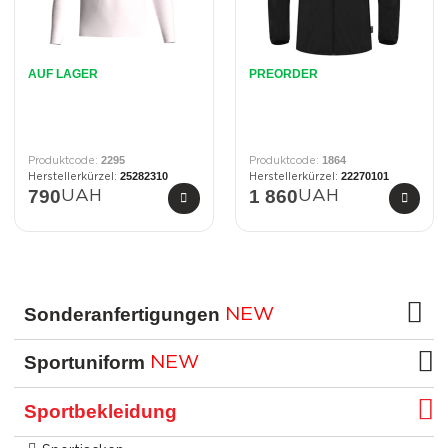
AUF LAGER
PREORDER
2295
1864
25282310
22270101
790
1 860
UAH
UAH
Sonderanfertigungen
NEW
Sportuniform
NEW
Sportbekleidung