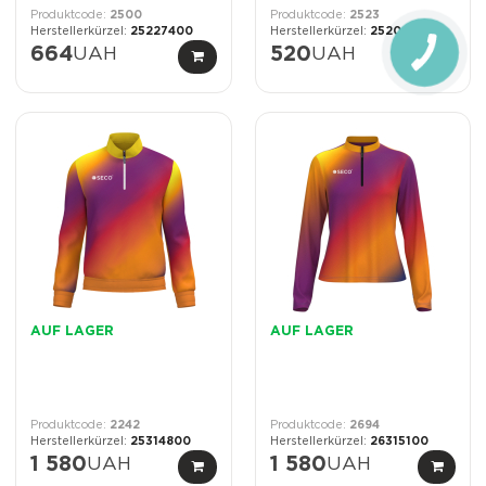
2500
2523
25227400
25200400
664
UAH
520
UAH
AUF LAGER
AUF LAGER
2242
2694
25314800
26315100
1 580
UAH
1 580
UAH