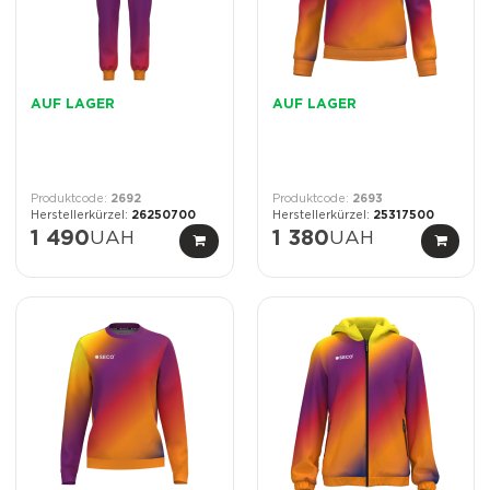
AUF LAGER
AUF LAGER
2692
2693
26250700
25317500
1 490
UAH
1 380
UAH