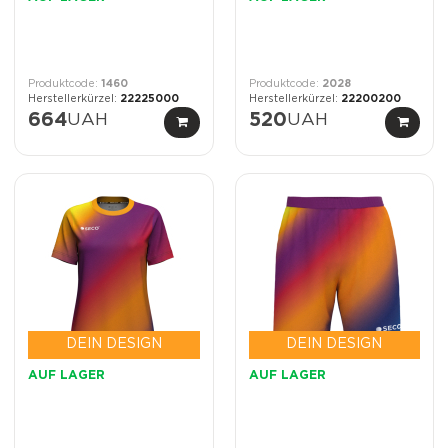
1460
2028
22225000
22200200
664
UAH
520
UAH
DEIN DESIGN
DEIN DESIGN
AUF LAGER
AUF LAGER