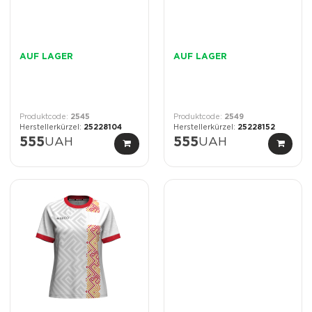
AUF LAGER
AUF LAGER
2545
2549
25228104
25228152
555
UAH
555
UAH