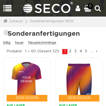
0
Zuhause
Sonderanfertigungen NEW
Sonderanfertigungen
billig
teuer
Neuankömmlinge
Produkte
1 —
60
(Gesamt 521)
1
2
3
4
5
...
DEIN DESIGN
DEIN DESIGN
AUF LAGER
AUF LAGER