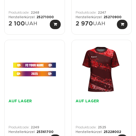
2248
2247
25271000
25270900
2 100
UAH
2 970
UAH
AUF LAGER
AUF LAGER
2249
2525
25361700
25228002