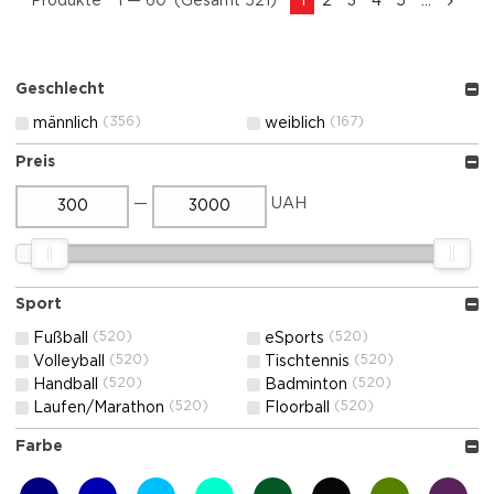
Produkte
1 —
60
(Gesamt 521)
1
2
3
4
5
...
Geschlecht
(356)
(167)
männlich
weiblich
Preis
—
UAH
Sport
(520)
(520)
Fußball
eSports
(520)
(520)
Volleyball
Tischtennis
(520)
(520)
Handball
Badminton
(520)
(520)
Laufen/Marathon
Floorball
Farbe