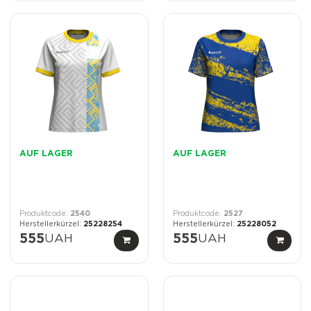
AUF LAGER
AUF LAGER
2540
2527
25228254
25228052
555
UAH
555
UAH