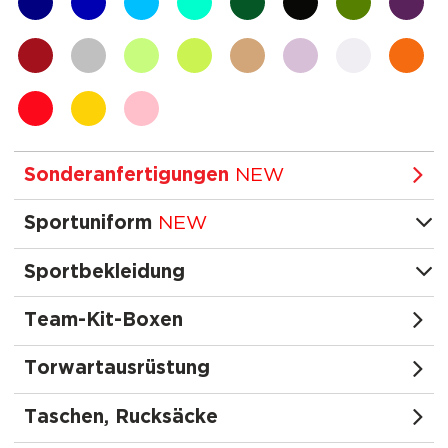
marineblau
blau
blau
türkis
grün
schwarz
khaki
violett
bordeauxrot
silber
hellgrün
neon
braun
lila
weiß
orange
rot
gelb
rosa
Sonderanfertigungen
NEW
Sportuniform
NEW
Sportbekleidung
Team-Kit-Boxen
Torwartausrüstung
Taschen, Rucksäcke