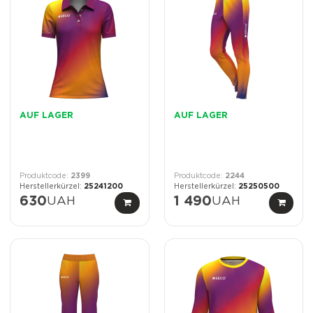
AUF LAGER
AUF LAGER
2399
2244
25241200
25250500
630
UAH
1 490
UAH