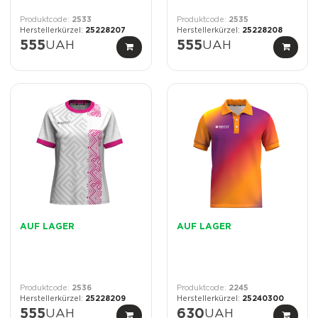
2533
2535
25228207
25228208
555
UAH
555
UAH
AUF LAGER
AUF LAGER
2536
2245
25228209
25240300
555
UAH
630
UAH