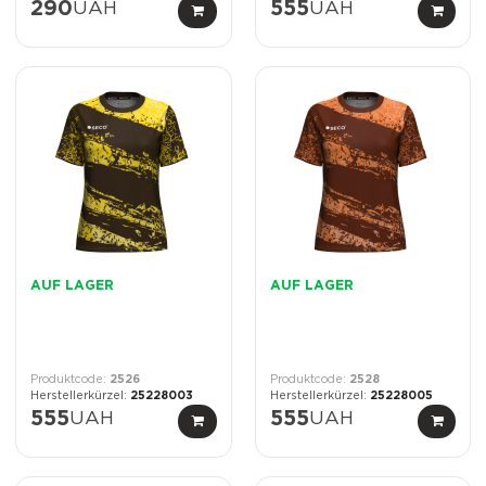
290
UAH
555
UAH
AUF LAGER
AUF LAGER
2526
2528
25228003
25228005
555
UAH
555
UAH