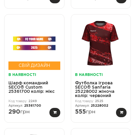
СВІЙ ДИЗАЙН
В НАЯВНОСТІ
В НАЯВНОСТІ
Шарф командний
Футболка ігрова
SECO® Custom
SECO® Sanfaria
25361700 колір: мікс
25228002 жіноча
колiр: червоний
2249
2525
25361700
25228002
290
грн
555
грн