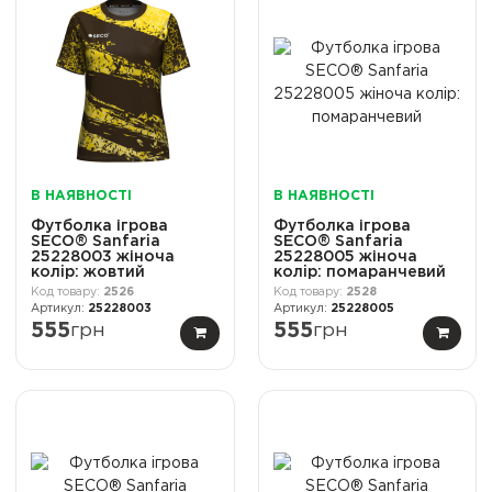
В НАЯВНОСТІ
В НАЯВНОСТІ
Футболка ігрова
Футболка ігрова
SECO® Sanfaria
SECO® Sanfaria
25228003 жіноча
25228005 жіноча
колiр: жовтий
колiр: помаранчевий
2526
2528
25228003
25228005
555
грн
555
грн