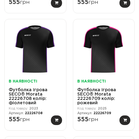
555
грн
555
грн
В НАЯВНОСТІ
В НАЯВНОСТІ
Футболка ігрова
Футболка ігрова
SECO® Morata
SECO® Morata
22226708 колiр:
22226709 колiр:
фіолетовий
рожевий
2023
2025
22226708
22226709
555
грн
555
грн