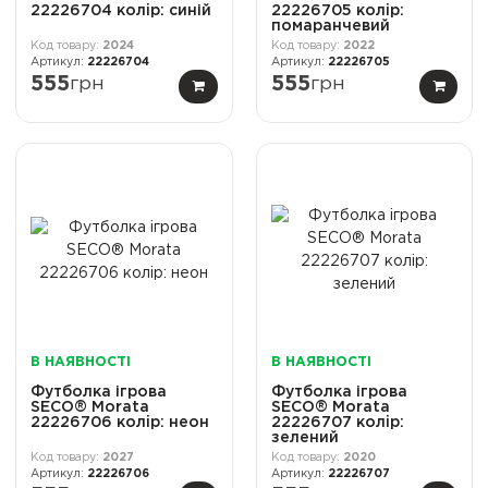
22226704 колiр: синій
22226705 колiр:
помаранчевий
2024
2022
22226704
22226705
555
грн
555
грн
В НАЯВНОСТІ
В НАЯВНОСТІ
Футболка ігрова
Футболка ігрова
SECO® Morata
SECO® Morata
22226706 колiр: неон
22226707 колiр:
зелений
2027
2020
22226706
22226707