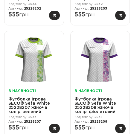
2534
2532
25228202
25228203
555
грн
555
грн
В НАЯВНОСТІ
В НАЯВНОСТІ
Футболка ігрова
Футболка ігрова
SECO® Sefa White
SECO® Sefa White
25228207 жіноча
25228208 жіноча
колiр: зелений
колiр: фіолетовий
2533
2535
25228207
25228208
555
грн
555
грн