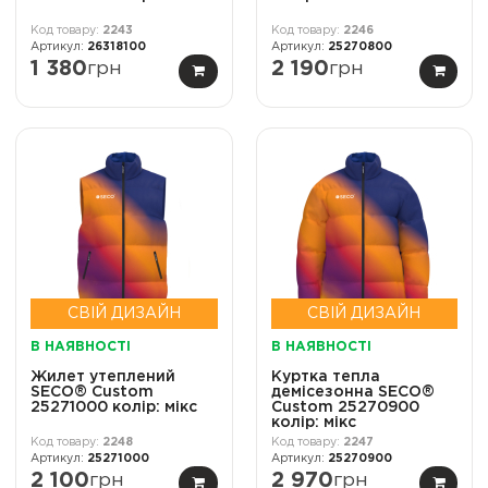
2243
2246
26318100
25270800
1 380
грн
2 190
грн
СВІЙ ДИЗАЙН
СВІЙ ДИЗАЙН
В НАЯВНОСТІ
В НАЯВНОСТІ
Жилет утеплений
Куртка тепла
SECO® Custom
демісезонна SECO®
25271000 колір: мікс
Custom 25270900
колір: мікс
2248
2247
25271000
25270900
2 100
грн
2 970
грн