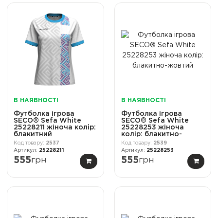
В НАЯВНОСТІ
В НАЯВНОСТІ
Футболка ігрова
Футболка ігрова
SECO® Sefa White
SECO® Sefa White
25228211 жіноча колiр:
25228253 жіноча
блакитний
колiр: блакитно-
жовтий
2537
2539
25228211
25228253
555
грн
555
грн