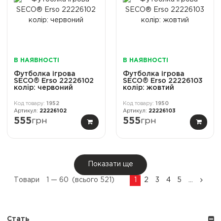
В НАЯВНОСТІ
В НАЯВНОСТІ
Футболка ігрова
Футболка ігрова
SECO® Erso 22226102
SECO® Erso 22226103
колiр: червоний
колiр: жовтий
1952
1950
22226102
22226103
555
грн
555
грн
Показати ще
Товари
1 —
60
(всього 521)
1
2
3
4
5
...
Стать