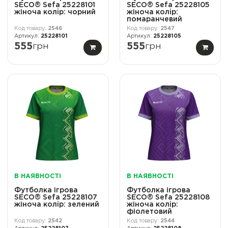
SECO® Sefa 25228101
SECO® Sefa 25228105
жіноча колiр: чорний
жіноча колiр:
помаранчевий
2546
2547
25228101
25228105
555
грн
555
грн
В НАЯВНОСТІ
В НАЯВНОСТІ
Футболка ігрова
Футболка ігрова
SECO® Sefa 25228107
SECO® Sefa 25228108
жіноча колiр: зелений
жіноча колiр:
фіолетовий
2542
2544