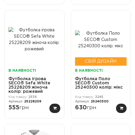
СВІЙ ДИЗАЙН
В НАЯВНОСТІ
В НАЯВНОСТІ
Футболка ігрова
Футболка Поло
SECO® Sefa White
SECO® Custom
25228209 жіноча
25240300 колір: мікс
колiр: рожевий
2536
2245
25228209
25240300
555
грн
630
грн