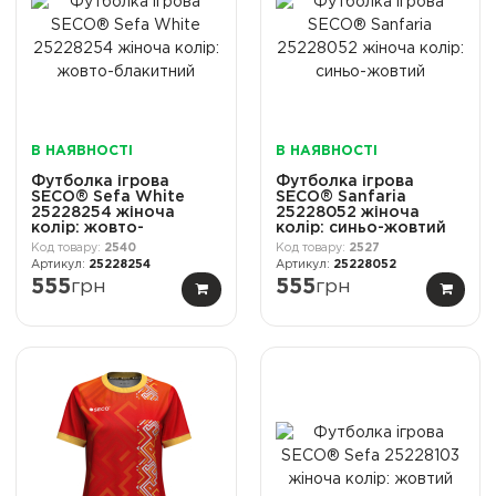
В НАЯВНОСТІ
В НАЯВНОСТІ
Футболка ігрова
Футболка ігрова
SECO® Sefa White
SECO® Sanfaria
25228254 жіноча
25228052 жіноча
колiр: жовто-
колiр: синьо-жовтий
блакитний
2540
2527
25228254
25228052
555
грн
555
грн