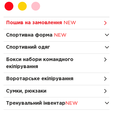
червоний
жовтий
рожевий
Пошив на замовлення
NEW
Спортивна форма
NEW
Спортивний одяг
Бокси набори командного
екіпірування
Воротарське екіпірування
Сумки, рюкзаки
Тренувальний інвентар
NEW