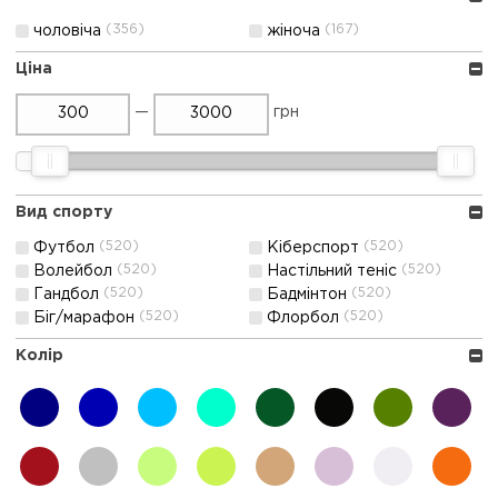
(356)
(167)
чоловіча
жіноча
Ціна
—
грн
Вид спорту
(520)
(520)
Футбол
Кіберспорт
(520)
(520)
Волейбол
Настільний теніс
(520)
(520)
Гандбол
Бадмінтон
(520)
(520)
Біг/марафон
Флорбол
Колір
темно-
синій
блакитний
бірюзовий
зелений
чорний
хакі
фіолет
синій
бордовий
сірий
салатовий
неон
коричневий
сиреневый
бiлий
помара