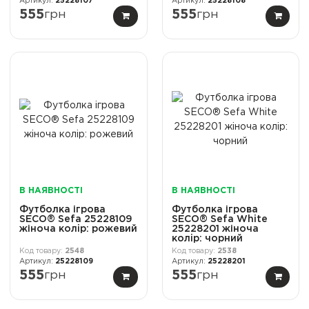
25228107
25228108
555
грн
555
грн
В НАЯВНОСТІ
В НАЯВНОСТІ
Футболка ігрова
Футболка ігрова
SECO® Sefa 25228109
SECO® Sefa White
жіноча колiр: рожевий
25228201 жіноча
колiр: чорний
2548
2538
25228109
25228201
555
грн
555
грн