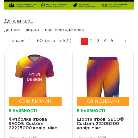
Детальніше...
дешеві
дорогі
нові надходження
Товари
1 —
60
(всього 521)
1
2
3
4
5
...
СВІЙ ДИЗАЙН
СВІЙ ДИЗАЙН
В НАЯВНОСТІ
В НАЯВНОСТІ
Футболка ігрова
Шорти ігрові SECO®
SECO® Custom
Custom 22200200
22225000 колiр: мікс
колiр: мікс
1460
2028