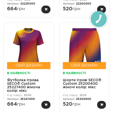
22225000
22200200
664
грн
520
грн
СВІЙ ДИЗАЙН
СВІЙ ДИЗАЙН
В НАЯВНОСТІ
В НАЯВНОСТІ
Футболка ігрова
Шорти ігрові SECO®
SECO® Custom
Custom 25200400
25227400 жіноча
жіночі колір: мікс
колiр: мікс
2500
2523
25227400
25200400
664
грн
520
грн