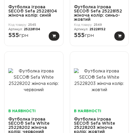
Футболка ігрова
Футболка ігрова
SECO® Sefa 25228104
SECO® Sefa 25228152
жіноча колiр: синій
жіноча колiр: синьо-
жовтий
2545
2549
25228104
25228152
555
грн
555
грн
В НАЯВНОСТІ
В НАЯВНОСТІ
Футболка ігрова
Футболка ігрова
SECO® Sefa White
SECO® Sefa White
25228202 жіноча
25228203 жіноча
колiр: червоний
колiр: жовтий