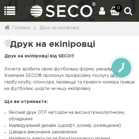
0
Головна
Друк на екіпіровці
Друк на екіпіровці
Друк на екіпіровці від SECO®
КНОПКА
Хочете зробити свою футбольну форму унікальною?
ЗВ'ЯЗКУ
Компанія SECO® пропонує професійну послугу друку
гербу клубу, спонсора, прізвища та ігрового номера гравця
на футболки, шорти чи іншу екіпіровку.
Що ви отримаєте:
Якісний друк DTF методом на високотехнологічному
обладнанні
Індивідуальний дизайн (шрифт, розмір, розміщення)
Швидке виконання замовлення
Надійність навіть після багаторазового прання