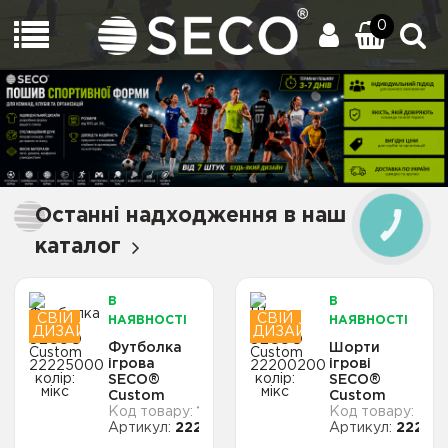
0
Останні надходження в наш
КНОПКА
ЗВ'ЯЗКУ
каталог
В
В
СВІЙ
СВІЙ
НАЯВНОСТІ
НАЯВНОСТІ
ДИЗАЙН
ДИЗАЙН
Футболка
Шорти
ігрова
ігрові
SECO®
SECO®
Custom
Custom
1460
202
22225000
22200200
22225000
22200
колiр: мікс
колiр: мікс