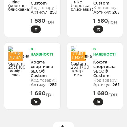
Custom
Custom
2242
269
25314800
26315100
25314800
263151
колір: мікс
колір: мікс
(коротка
(коротка
1 580
1 580
грн
грн
блискавка)
блискавка)
В
В
СВІЙ
СВІЙ
НАЯВНОСТІ
НАЯВНОСТІ
ДИЗАЙН
ДИЗАЙН
Кофта
Кофта
спортивна
спортивна
SECO®
SECO®
Custom
Custom
2241
269
25311100
26311700
25311100
263117
колір: мікс
колір: мікс
1 680
1 680
грн
грн