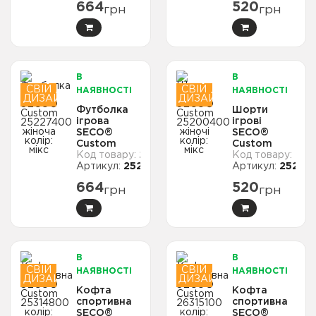
664
520
грн
грн
В
В
СВІЙ
СВІЙ
НАЯВНОСТІ
НАЯВНОСТІ
ДИЗАЙН
ДИЗАЙН
Футболка
Шорти
ігрова
ігрові
SECO®
SECO®
Custom
Custom
2500
252
25227400
25200400
25227400
25200
жіноча
жіночі
колiр: мікс
колір: мікс
664
520
грн
грн
В
В
СВІЙ
СВІЙ
НАЯВНОСТІ
НАЯВНОСТІ
ДИЗАЙН
ДИЗАЙН
Кофта
Кофта
спортивна
спортивна
SECO®
SECO®