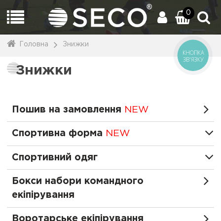
0
Головна
Знижки
КНОПКА
ЗВ'ЯЗКУ
Знижки
Пошив на замовлення
NEW
Спортивна форма
NEW
Спортивний одяг
Бокси набори командного
екіпірування
Воротарське екіпірування