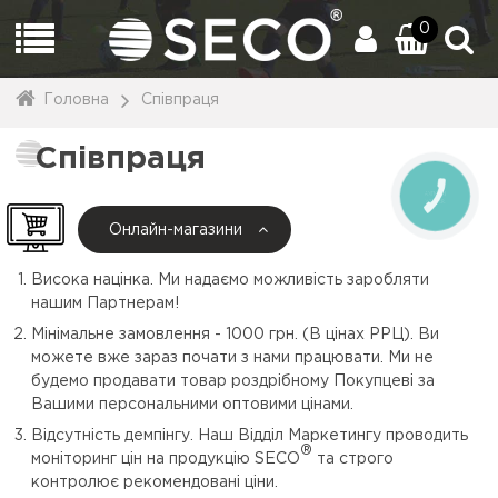
0
Головна
Співпраця
Співпраця
КНОПКА
ЗВ'ЯЗКУ
Онлайн-магазини
Висока націнка. Ми надаємо можливість заробляти
нашим Партнерам!
Мінімальне замовлення - 1000 грн. (В цінах РРЦ). Ви
можете вже зараз почати з нами працювати. Ми не
будемо продавати товар роздрібному Покупцеві за
Вашими персональними оптовими цінами.
Відсутність демпінгу. Наш Відділ Маркетингу проводить
®
моніторинг цін на продукцію SECO
та строго
контролює рекомендовані ціни.