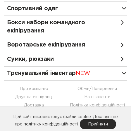
Спортивний одяг
Бокси набори командного
екіпірування
Воротарське екіпірування
Сумки, рюкзаки
Тренувальний інвентар
NEW
Про компанію
Обмін/Повернення
Друк на екіпіровці
Наші клієнти
Доставка
Політика конфіденційності
Оплата
Контакти
Цей сайт використовує файли cookie. Докладніше
Співпраця
про
політику конфіденційності
.
Прийняти