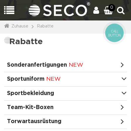
0
Zuhause
Rabatte
CALL
BUTTON
Rabatte
Sonderanfertigungen
NEW
Sportuniform
NEW
Sportbekleidung
Team-Kit-Boxen
Torwartausrüstung